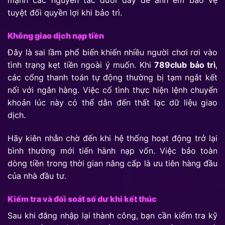
mạnh các nguyên tắc dưới đây để anh em bảo vệ
tuyệt đối quyền lợi khi bảo trì.
Không giao dịch nạp tiền
Đây là sai lầm phổ biến khiến nhiều người chơi rơi vào
tình trạng kẹt tiền ngoài ý muốn. Khi
789club bảo trì
,
các cổng thanh toán tự động thường bị tạm ngắt kết
nối với ngân hàng. Việc cố tình thực hiện lệnh chuyển
khoản lúc này có thể dẫn đến thất lạc dữ liệu giao
dịch.
Hãy kiên nhẫn chờ đến khi hệ thống hoạt động trở lại
bình thường mới tiến hành nạp vốn. Việc bảo toàn
dòng tiền trong thời gian nâng cấp là ưu tiên hàng đầu
của nhà đầu tư.
Kiểm tra và đối soát số dư khi kết thúc
Sau khi đăng nhập lại thành công, bạn cần kiểm tra kỹ