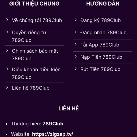
GIỚI THIỆU CHUNG
HƯỚNG DẪN
Về chúng tôi 789Club
Đăng ký 789Club
Quyền riêng tư
Đăng nhập 789Club
789Club
Tải App 789Club
Chính sách bảo mật
Nạp Tiền 789Club
789Club
Rút Tiền 789Club
Điều khoản điều kiện
789Club
Liên hệ 789Club
LIÊN HỆ
Thương hiệu:
789Club
Website:
https://zigzap.tv/