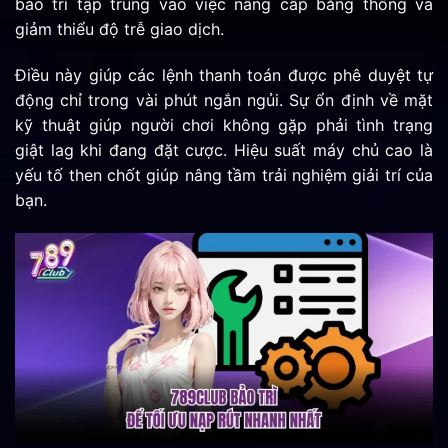
bảo trì tập trung vào việc nâng cấp băng thông và
giảm thiểu độ trễ giao dịch.
Điều này giúp các lệnh thanh toán được phê duyệt tự
động chỉ trong vài phút ngắn ngủi. Sự ổn định về mặt
kỹ thuật giúp người chơi không gặp phải tình trạng
giật lag khi đang đặt cược. Hiệu suất máy chủ cao là
yếu tố then chốt giúp nâng tầm trải nghiệm giải trí của
bạn.