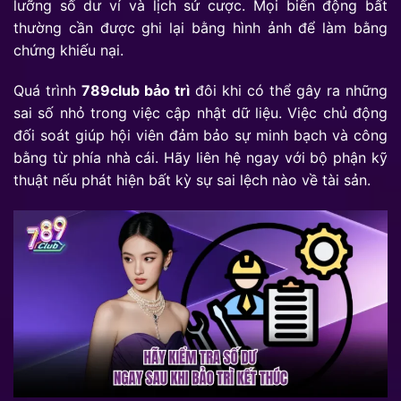
lưỡng số dư ví và lịch sử cược. Mọi biến động bất
thường cần được ghi lại bằng hình ảnh để làm bằng
chứng khiếu nại.
Quá trình
789club bảo trì
đôi khi có thể gây ra những
sai số nhỏ trong việc cập nhật dữ liệu. Việc chủ động
đối soát giúp hội viên đảm bảo sự minh bạch và công
bằng từ phía nhà cái. Hãy liên hệ ngay với bộ phận kỹ
thuật nếu phát hiện bất kỳ sự sai lệch nào về tài sản.