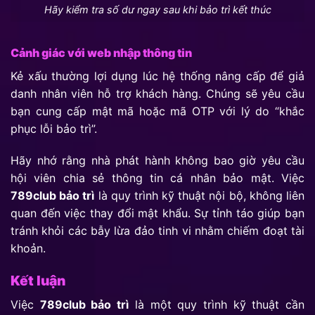
Hãy kiểm tra số dư ngay sau khi bảo trì kết thúc
Cảnh giác với web nhập thông tin
Kẻ xấu thường lợi dụng lúc hệ thống nâng cấp để giả
danh nhân viên hỗ trợ khách hàng. Chúng sẽ yêu cầu
bạn cung cấp mật mã hoặc mã OTP với lý do “khắc
phục lỗi bảo trì”.
Hãy nhớ rằng nhà phát hành không bao giờ yêu cầu
hội viên chia sẻ thông tin cá nhân bảo mật. Việc
789club bảo trì
là quy trình kỹ thuật nội bộ, không liên
quan đến việc thay đổi mật khẩu. Sự tỉnh táo giúp bạn
tránh khỏi các bẫy lừa đảo tinh vi nhằm chiếm đoạt tài
khoản.
Kết luận
Việc
789club bảo trì
là một quy trình kỹ thuật cần