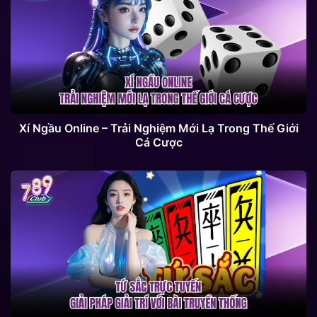
Xí Ngầu Online – Trải Nghiệm Mới Lạ Trong Thế Giới
Cá Cược