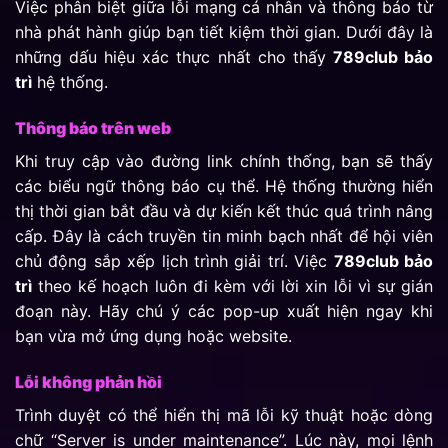
Việc phân biệt giữa lỗi mạng cá nhân và thông báo từ
nhà phát hành giúp bạn tiết kiệm thời gian. Dưới đây là
những dấu hiệu xác thực nhất cho thấy
789club bảo
trì
hệ thống.
Thông báo trên web
Khi truy cập vào đường link chính thống, bạn sẽ thấy
các biểu ngữ thông báo cụ thể. Hệ thống thường hiển
thị thời gian bắt đầu và dự kiến kết thúc quá trình nâng
cấp. Đây là cách truyền tin minh bạch nhất để hội viên
chủ động sắp xếp lịch trình giải trí. Việc
789club bảo
trì
theo kế hoạch luôn đi kèm với lời xin lỗi vì sự gián
đoạn này. Hãy chú ý các pop-up xuất hiện ngay khi
bạn vừa mở ứng dụng hoặc website.
Lỗi không phản hồi
Trình duyệt có thể hiển thị mã lỗi kỹ thuật hoặc dòng
chữ “Server is under maintenance”. Lúc này, mọi lệnh