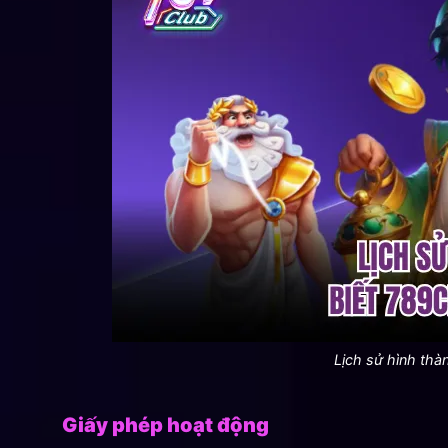
Lịch sử hình thà
Giấy phép hoạt động