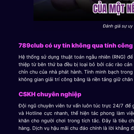
Đánh giá sự uy 
789club có uy tín không qua tính công
Hệ thống sử dụng thuật toán ngẫu nhiên (RNG) để
thiệp từ bên thứ ba đều bị loại bỏ bởi các rào cả
chỉn chu của nhà phát hành. Tính minh bạch trong
không gian giải trí công bằng là nền tảng giữ chân
CSKH chuyên nghiệp
Đội ngũ chuyên viên tư vấn luôn túc trực 24/7 để g
và Hotline cực nhanh, thể hiện tác phong làm vi
khăn cho người chơi trong tích tắc. Đây là tiêu c
hàng. Dịch vụ hậu mãi chu đáo chính là lời khẳng đ