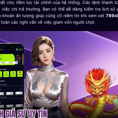
nhất cho tiềm lực tài chính của hệ thống. Các lệnh thanh 
iệc chi trả thưởng. Bạn có thể dễ dàng kiểm tra lịch sử 
nh khoản ấn tượng giúp củng cố niềm tin khi xem xét
789cl
n toàn các nghi vấn về việc giam vốn người chơi.