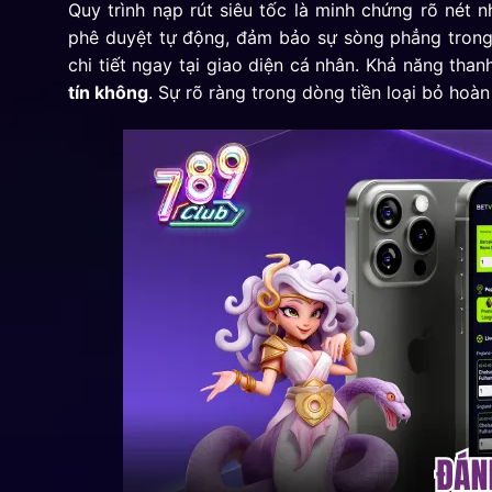
Quy trình nạp rút siêu tốc là minh chứng rõ nét 
phê duyệt tự động, đảm bảo sự sòng phẳng trong v
chi tiết ngay tại giao diện cá nhân. Khả năng tha
tín không
. Sự rõ ràng trong dòng tiền loại bỏ hoà