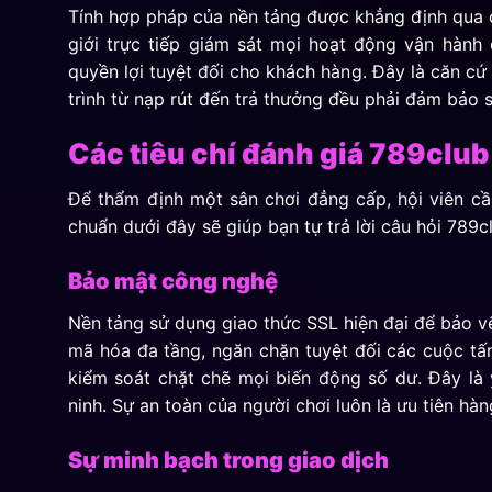
Tính hợp pháp của nền tảng được khẳng định qua c
giới trực tiếp giám sát mọi hoạt động vận hành 
quyền lợi tuyệt đối cho khách hàng. Đây là căn c
trình từ nạp rút đến trả thưởng đều phải đảm bảo 
Các tiêu chí đánh giá 789club
Để thẩm định một sân chơi đẳng cấp, hội viên cần
chuẩn dưới đây sẽ giúp bạn tự trả lời câu hỏi 789c
Bảo mật công nghệ
Nền tảng sử dụng giao thức SSL hiện đại để bảo vệ
mã hóa đa tầng, ngăn chặn tuyệt đối các cuộc tấ
kiểm soát chặt chẽ mọi biến động số dư. Đây là 
ninh. Sự an toàn của người chơi luôn là ưu tiên hà
Sự minh bạch trong giao dịch