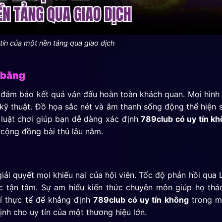
tín của một nền tảng qua giao dịch
 bằng
 đảm bảo kết quả ván đấu hoàn toàn khách quan. Mọi hình
n kỹ thuật. Đồ họa sắc nét và âm thanh sống động thể hiện 
 luật chơi giúp bạn dễ dàng xác định
789club có uy tín k
 cộng đồng bài thủ lâu năm.
iải quyết mọi khiếu nại của hội viên. Tốc độ phản hồi qua 
ệc tận tâm. Sự am hiểu kiến thức chuyên môn giúp họ th
hí thực tế để khẳng định
789club có uy tín không
trong m
ịnh cho uy tín của một thương hiệu lớn.