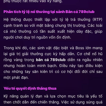
phụ thuộc rất nhiều vào kỹ năng.
Phân tích tỷ lệ nổ thưởng tại sảnh Bắn cá 789club
Hệ thống được thiết lập với tỷ lệ trả thưởng (RTP)
cạnh tranh so với mặt bằng chung thị trường. Các loài
cá nhỏ thường có tần suất xuất hiện dày đặc, giúp
người chơi duy trì nguồn vốn ổn định.
Trong khi đó, các sinh vật đặc biệt và Boss lớn mang
lại giá trị giải thưởng cực kỳ hấp dẫn. Cơ chế nổ hũ
rồng vàng trong
bắn cá 789club
diễn ra ngẫu nhiên
nhưng hoàn toàn minh bạch. Điều này tạo điều kiện
cho những tay săn kiên trì có cơ hội đổi đời chỉ sau
một phát đạn.
Yếu tố quyết định thắng thua
Kỹ năng quản lý đạn và lựa chọn mục tiêu là yếu tố
then chốt dẫn đến chiến thắng. Việc sử dụng súng quá