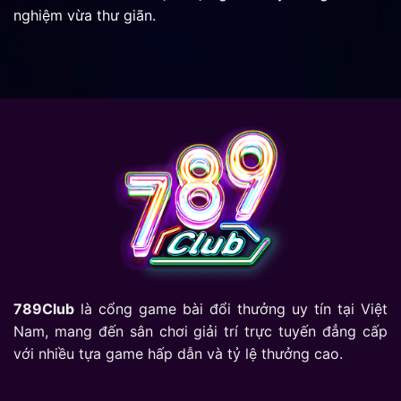
nghiệm vừa thư giãn.
789Club
là cổng game bài đổi thưởng uy tín tại Việt
Nam, mang đến sân chơi giải trí trực tuyến đẳng cấp
với nhiều tựa game hấp dẫn và tỷ lệ thưởng cao.