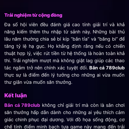
Trải nghiệm từ cộng đồng
Đa số hội viên đều đánh giá cao tính giải trí và khả
năng kiếm thêm thu nhập từ sảnh này. Những bài thủ
lâu năm thường chia sẻ bí kíp “bắn tỉa” và “băng bi” để
tăng tỷ lệ hạ gục. Họ khẳng định rằng nếu có chiến
thuật hợp lý, việc rút tiền từ hệ thống là hoàn toàn khả
thi. Trải nghiệm mượt mà không giật lag giúp các thao
tác ngắm trở nên chính xác tuyệt đối.
Bắn cá 789club
thực sự là điểm đến lý tưởng cho những ai vừa muốn
thư giãn vừa muốn săn thưởng.
Kết luận
Bắn cá 789club
không chỉ giải trí mà còn là sân chơi
săn thưởng hấp dẫn dành cho những ai yêu thích cảm
giác chinh phục đại dương. Với đồ họa sống động, cơ
chế tính điểm minh bạch tựa game này mang đến trải