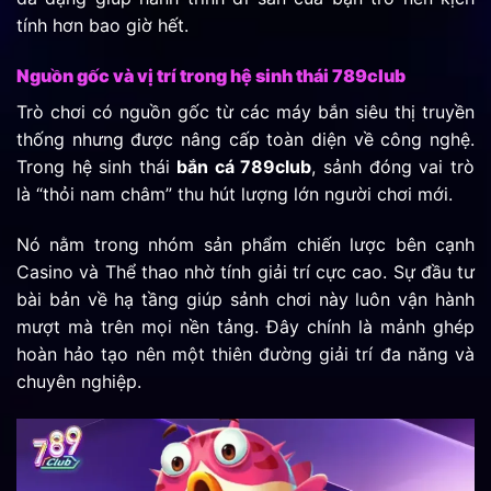
tính hơn bao giờ hết.
Nguồn gốc và vị trí trong hệ sinh thái 789club
Trò chơi có nguồn gốc từ các máy bắn siêu thị truyền
thống nhưng được nâng cấp toàn diện về công nghệ.
Trong hệ sinh thái
bắn cá 789club
, sảnh đóng vai trò
là “thỏi nam châm” thu hút lượng lớn người chơi mới.
Nó nằm trong nhóm sản phẩm chiến lược bên cạnh
Casino và Thể thao nhờ tính giải trí cực cao. Sự đầu tư
bài bản về hạ tầng giúp sảnh chơi này luôn vận hành
mượt mà trên mọi nền tảng. Đây chính là mảnh ghép
hoàn hảo tạo nên một thiên đường giải trí đa năng và
chuyên nghiệp.