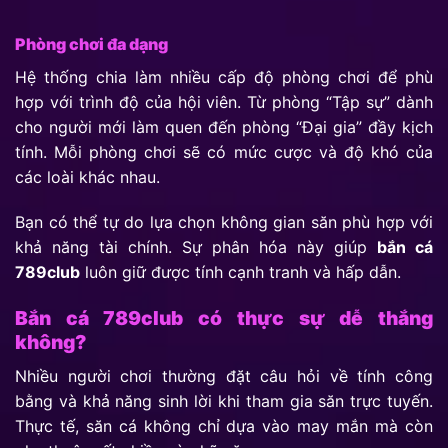
Phòng chơi đa dạng
Hệ thống chia làm nhiều cấp độ phòng chơi để phù
hợp với trình độ của hội viên. Từ phòng “Tập sự” dành
cho người mới làm quen đến phòng “Đại gia” đầy kịch
tính. Mỗi phòng chơi sẽ có mức cược và độ khó của
các loài khác nhau.
Bạn có thể tự do lựa chọn không gian săn phù hợp với
khả năng tài chính. Sự phân hóa này giúp
bắn cá
789club
luôn giữ được tính cạnh tranh và hấp dẫn.
Bắn cá 789club có thực sự dễ thắng
không?
Nhiều người chơi thường đặt câu hỏi về tính công
bằng và khả năng sinh lời khi tham gia săn trực tuyến.
Thực tế, săn cá không chỉ dựa vào may mắn mà còn