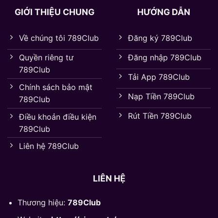
GIỚI THIỆU CHUNG
HƯỚNG DẪN
Về chúng tôi 789Club
Đăng ký 789Club
Quyền riêng tư
Đăng nhập 789Club
789Club
Tải App 789Club
Chính sách bảo mật
Nạp Tiền 789Club
789Club
Rút Tiền 789Club
Điều khoản điều kiện
789Club
Liên hệ 789Club
LIÊN HỆ
Thương hiệu:
789Club