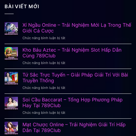
BÀI VIẾT MỚI
Xí Ngầu Online – Trải Nghiệm Mới Lạ Trong Thế
Giới Cá Cược
Chức năng bình luận bị tắt
ở
Xí
Ngầu
Kho Báu Aztec – Trải Nghiệm Slot Hấp Dẫn
Online
Cùng 789Club
–
Chức năng bình luận bị tắt
ở
Trải
Kho
Nghiệm
Báu
Tứ Sắc Trực Tuyến – Giải Pháp Giải Trí Với Bài
Mới
Aztec
Lạ
Truyền Thống
–
Trong
Chức năng bình luận bị tắt
ở
Trải
Thế
Tứ
Nghiệm
Giới
Sắc
Soi Cầu Baccarat – Tổng Hợp Phương Pháp
Slot
Cá
Trực
Hấp
Hay Tại 789Club
Cược
Tuyến
Dẫn
Chức năng bình luận bị tắt
ở
–
Cùng
Soi
Giải
789Club
Cầu
Mạt Chược Online – Trải Nghiệm Giải Trí Hấp
Pháp
Baccarat
Giải
Dẫn Tại 789Club
–
Trí