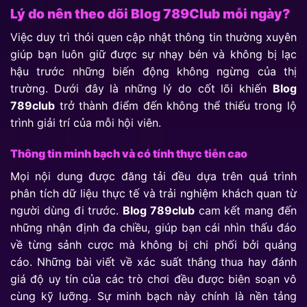
Lý do nên theo dõi Blog 789Club mỗi ngày?
Việc duy trì thói quen cập nhật thông tin thường xuyên
giúp bạn luôn giữ được sự nhạy bén và không bị lạc
hậu trước những biến động không ngừng của thị
trường. Dưới đây là những lý do cốt lõi khiến
Blog
789club
trở thành điểm đến không thể thiếu trong lộ
trình giải trí của mỗi hội viên.
Thông tin minh bạch và có tính thực tiễn cao
Mọi nội dung được đăng tải đều dựa trên quá trình
phân tích dữ liệu thực tế và trải nghiệm khách quan từ
người dùng đi trước.
Blog 789club
cam kết mang đến
những nhận định đa chiều, giúp bạn cái nhìn thấu đáo
về từng sảnh cược mà không bị chi phối bởi quảng
cáo. Những bài viết về xác suất thắng thua hay đánh
giá độ uy tín của các trò chơi đều được biên soạn vô
cùng kỹ lưỡng. Sự minh bạch này chính là nền tảng