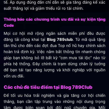
tế. Áp dụng đúng đắn chỉ dẫn sẽ gia tăng đáng kể xác
suất thắng lợi và giảm thiểu rủi ro tài chính.
Thông báo các chương trình ưu đãi và sự kiện tặng
Code
Mọi cơ hội mở rộng ngân sách miễn phí đều được
đăng tải công khai tại
Blog 789club
. Từ mã quà tặng
tân thủ cho đến các đợt đua Top nổ hũ hay chính sách
hoàn trả định kỳ. Việc nắm bắt thông tin nhanh chóng
giúp bạn không bỏ lỡ bất kỳ “cơn mưa tài lộc” nào từ
phía hệ thống. Đây chính là trạm dừng chân lý tưởng
để bạn tái tạo năng lượng và khởi nghiệp với nguồn
vốn ưu đãi.
Các chủ đề tiêu điểm tại Blog 789Club
Để tối ưu hóa trải nghiệm và gia tăng cơ hội chiến
thắng, bạn cần tập trung vào những nội dung trọng
tâm được biên soạn bởi đội ngũ chuyên gia. Mỗi