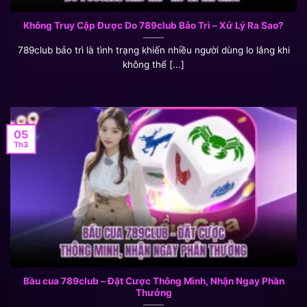
Không Truy Cập Được Do 789club Bảo Trì – Xử Lý Ra Sao?
789club bảo trì là tình trạng khiến nhiều người dùng lo lắng khi
không thể [...]
05
Th3
Bầu cua 789club – Đặt Cược Thông Minh, Nhận Ngay Phần
Thưởng