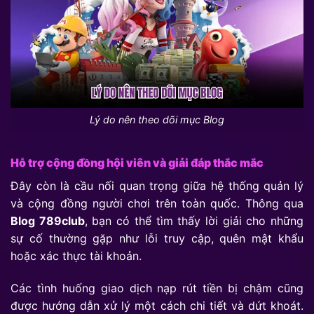
Lý do nên theo dõi mục Blog
Hỗ trợ cộng đồng hội viên và giải đáp thắc mắc
Đây còn là cầu nối quan trọng giữa hệ thống quản lý
và cộng đồng người chơi trên toàn quốc. Thông qua
Blog 789club
, bạn có thể tìm thấy lời giải cho những
sự cố thường gặp như lỗi truy cập, quên mật khẩu
hoặc xác thực tài khoản.
Các tình huống giao dịch nạp rút tiền bị chậm cũng
được hướng dẫn xử lý một cách chi tiết và dứt khoát.