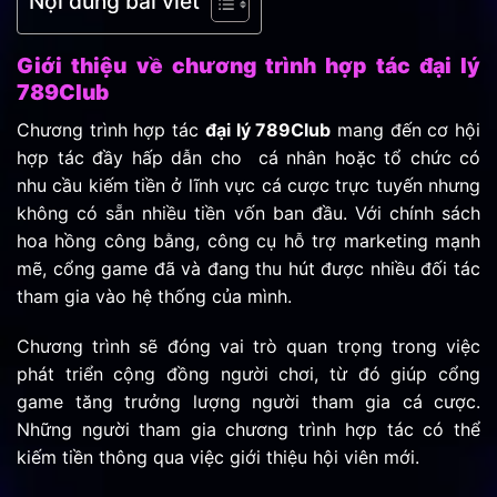
Nội dung bài viết
Giới thiệu về chương trình hợp tác đại lý
789Club
Chương trình hợp tác
đại lý 789Club
mang đến cơ hội
hợp tác đầy hấp dẫn cho cá nhân hoặc tổ chức có
nhu cầu kiếm tiền ở lĩnh vực cá cược trực tuyến nhưng
không có sẵn nhiều tiền vốn ban đầu. Với chính sách
hoa hồng công bằng, công cụ hỗ trợ marketing mạnh
mẽ, cổng game đã và đang thu hút được nhiều đối tác
tham gia vào hệ thống của mình.
Chương trình sẽ đóng vai trò quan trọng trong việc
phát triển cộng đồng người chơi, từ đó giúp cổng
game tăng trưởng lượng người tham gia cá cược.
Những người tham gia chương trình hợp tác có thể
kiếm tiền thông qua việc giới thiệu hội viên mới.