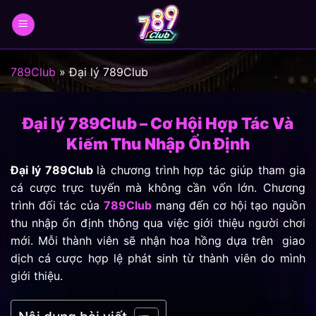
Bỏ
qua
nội
dung
789Club
»
Đại lý 789Club
Đại lý 789Club – Cơ Hội Hợp Tác Và
Kiếm Thu Nhập Ổn Định
Đại lý 789Club
là chương trình hợp tác giúp tham gia
cá cược trực tuyến mà không cần vốn lớn. Chương
trình đối tác của
789Club
mang đến cơ hội tạo nguồn
thu nhập ổn định thông qua việc giới thiệu người chơi
mới. Mỗi thành viên sẽ nhận hoa hồng dựa trên giao
dịch cá cược hợp lệ phát sinh từ thành viên do mình
giới thiệu.