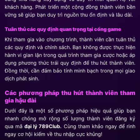
khách hàng. Phát triển một cộng đồng thành viên bền
vững sẽ giúp bạn duy trì nguồn thu ổn định và lâu dài.
Tuân thủ các quy định quan trọng tại cổng game
Khi tham gia vào chương trình, thành viên cần tuân thủ
các quy định và chính sách. Bạn không được thực hiện
hành vi gian lận trong quá trình tham gia cược hoặc áp
dụng phương thức trái quy định để thu hút thành viên.
Đồng thời, cần đảm bảo tính minh bạch trong mọi giao
dịch phát sinh.
Các phương pháp thu hút thành viên tham
gia hậu đài
Dưới đây là một số phương pháp hiệu quả giúp bạn
nhanh chóng mở rộng số lượng thành viên đăng ký
qua mã
đại lý 789Club.
Cùng tham khảo ngay để rinh
ngay cơ hội kiếm về thu nhập cực khủng!