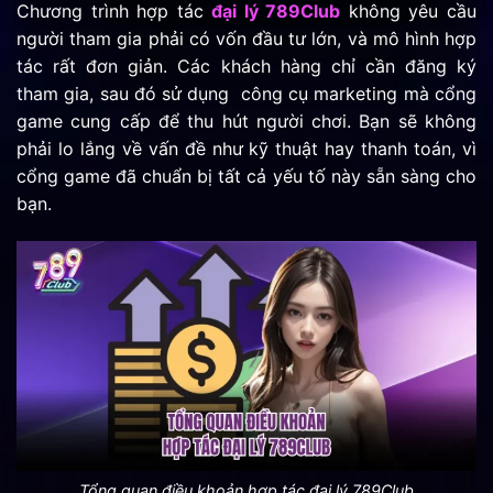
Chương trình hợp tác
đại lý 789Club
không yêu cầu
người tham gia phải có vốn đầu tư lớn, và mô hình hợp
tác rất đơn giản. Các khách hàng chỉ cần đăng ký
tham gia, sau đó sử dụng công cụ marketing mà cổng
game cung cấp để thu hút người chơi. Bạn sẽ không
phải lo lắng về vấn đề như kỹ thuật hay thanh toán, vì
cổng game đã chuẩn bị tất cả yếu tố này sẵn sàng cho
bạn.
Tổng quan điều khoản hợp tác đại lý 789Club