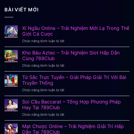
BÀI VIẾT MỚI
Xí Ngầu Online – Trải Nghiệm Mới Lạ Trong Thế
Giới Cá Cược
Chức năng bình luận bị tắt
ở
Xí
Ngầu
Kho Báu Aztec – Trải Nghiệm Slot Hấp Dẫn
Online
Cùng 789Club
–
Chức năng bình luận bị tắt
ở
Trải
Kho
Nghiệm
Báu
Tứ Sắc Trực Tuyến – Giải Pháp Giải Trí Với Bài
Mới
Aztec
Lạ
Truyền Thống
–
Trong
Chức năng bình luận bị tắt
ở
Trải
Thế
Tứ
Nghiệm
Giới
Sắc
Soi Cầu Baccarat – Tổng Hợp Phương Pháp
Slot
Cá
Trực
Hấp
Hay Tại 789Club
Cược
Tuyến
Dẫn
Chức năng bình luận bị tắt
ở
–
Cùng
Soi
Giải
789Club
Cầu
Mạt Chược Online – Trải Nghiệm Giải Trí Hấp
Pháp
Baccarat
Giải
Dẫn Tại 789Club