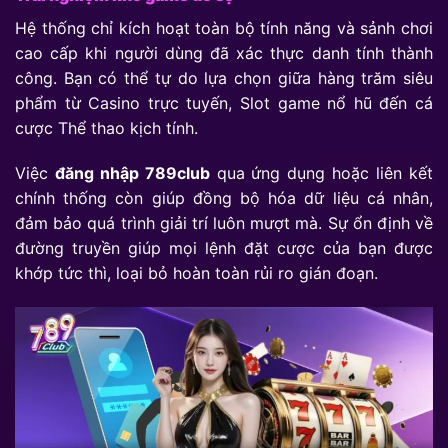
Hệ thống chỉ kích hoạt toàn bộ tính năng và sảnh chơi
cao cấp khi người dùng đã xác thực danh tính thành
công. Bạn có thể tự do lựa chọn giữa hàng trăm siêu
phẩm từ Casino trực tuyến, Slot game nổ hũ đến cá
cược Thể thao kịch tính.
Việc
đăng nhập 789club
qua ứng dụng hoặc liên kết
chính thống còn giúp đồng bộ hóa dữ liệu cá nhân,
đảm bảo quá trình giải trí luôn mượt mà. Sự ổn định về
đường truyền giúp mọi lệnh đặt cược của bạn được
khớp tức thì, loại bỏ hoàn toàn rủi ro gián đoạn.