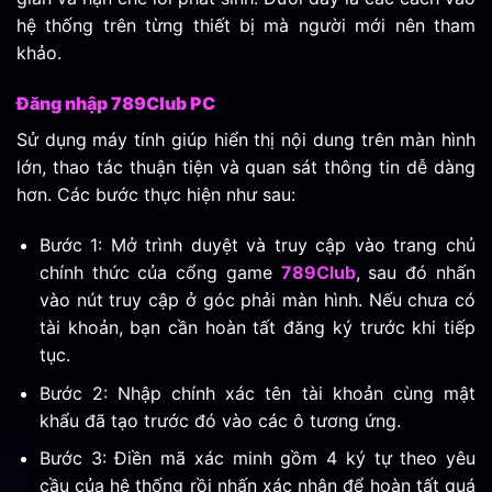
hệ thống trên từng thiết bị mà người mới nên tham
khảo.
Đăng nhập 789Club PC
Sử dụng máy tính giúp hiển thị nội dung trên màn hình
lớn, thao tác thuận tiện và quan sát thông tin dễ dàng
hơn. Các bước thực hiện như sau:
Bước 1: Mở trình duyệt và truy cập vào trang chủ
chính thức của cổng game
789Club
, sau đó nhấn
vào nút truy cập ở góc phải màn hình. Nếu chưa có
tài khoản, bạn cần hoàn tất đăng ký trước khi tiếp
tục.
Bước 2: Nhập chính xác tên tài khoản cùng mật
khẩu đã tạo trước đó vào các ô tương ứng.
Bước 3: Điền mã xác minh gồm 4 ký tự theo yêu
cầu của hệ thống rồi nhấn xác nhận để hoàn tất quá