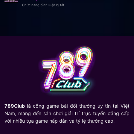
–
Trí
Chức năng bình luận bị tắt
ở
Tổng
Với
Mạt
Hợp
Bài
Chược
Phương
Truyền
Online
Pháp
Thống
–
Hay
Trải
Tại
Nghiệm
789Club
Giải
Trí
Hấp
Dẫn
Tại
789Club
789Club
là cổng game bài đổi thưởng uy tín tại Việt
Nam, mang đến sân chơi giải trí trực tuyến đẳng cấp
với nhiều tựa game hấp dẫn và tỷ lệ thưởng cao.