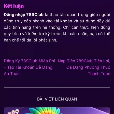
Kết luận
Đăng nhập 789Club
là thao tác quan trọng giúp người
dùng truy cập nhanh vào tài khoản và sử dụng đầy đủ
các tính năng trên hệ thống. Chỉ cần thực hiện đúng
quy trình và kiểm tra kỹ trước khi xác nhận, bạn có thể
hạn chế tối đa lỗi phát sinh.
Đăng Ký 789Club Miễn Phí
Nạp Tiền 789Club Tiện Lợi,
– Tạo Tài Khoản Dễ Dàng,
Đa Dạng Phương Thức
An Toàn
Thanh Toán
BÀI VIẾT LIÊN QUAN