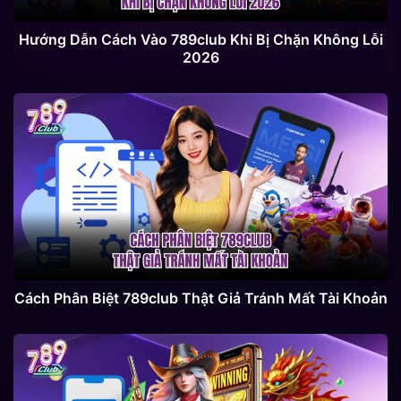
Hướng Dẫn Cách Vào 789club Khi Bị Chặn Không Lỗi
2026
Cách Phân Biệt 789club Thật Giả Tránh Mất Tài Khoản