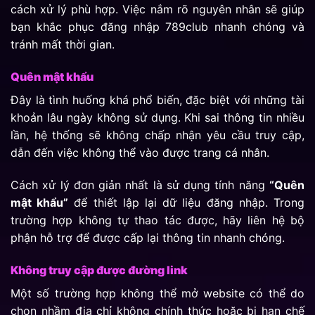
cách xử lý phù hợp. Việc nắm rõ nguyên nhân sẽ giúp
bạn khắc phục đăng nhập 789club nhanh chóng và
tránh mất thời gian.
Quên mật khẩu
Đây là tình huống khá phổ biến, đặc biệt với những tài
khoản lâu ngày không sử dụng. Khi sai thông tin nhiều
lần, hệ thống sẽ không chấp nhận yêu cầu truy cập,
dẫn đến việc không thể vào được trang cá nhân.
Cách xử lý đơn giản nhất là sử dụng tính năng
“Quên
mật khẩu”
để thiết lập lại dữ liệu đăng nhập. Trong
trường hợp không tự thao tác được, hãy liên hệ bộ
phận hỗ trợ để được cấp lại thông tin nhanh chóng.
Không truy cập được đường link
Một số trường hợp không thể mở website có thể do
chọn nhầm địa chỉ không chính thức hoặc bị hạn chế