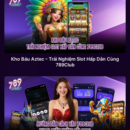
Kho Báu Aztec – Trải Nghiệm Slot Hấp Dẫn Cùng
789Club