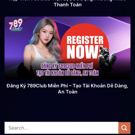
Thanh Toán
Đăng Ký 789Club Miễn Phí – Tạo Tài Khoản Dễ Dàng,
An Toàn