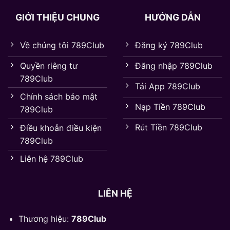
GIỚI THIỆU CHUNG
HƯỚNG DẪN
Về chúng tôi 789Club
Đăng ký 789Club
Quyền riêng tư
Đăng nhập 789Club
789Club
Tải App 789Club
Chính sách bảo mật
Nạp Tiền 789Club
789Club
Rút Tiền 789Club
Điều khoản điều kiện
789Club
Liên hệ 789Club
LIÊN HỆ
Thương hiệu:
789Club