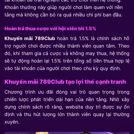
Khoản thưởng này giúp người chơi làm quen với nền
tảng mà không cần bỏ ra quá nhiều chi phí ban đầu.
Hoàn trả thua cược với hội viên tới 1.5%
Khuyến mãi 789Club
hoàn trả 1.5% là chính sách hỗ
trợ người chơi được nhiều thành viên quan tâm. Theo
đó, khi tham gia cá cược và không may thua, hệ thống
sẽ tự động hoàn lại 1.5% trên tổng số tiền thua hợp lệ
vào tài khoản của người chơi theo chu kỳ quy định.
Khuyến mãi 789Club tạo lợi thế cạnh tranh
Chương trình ưu đãi đóng vai trò quan trọng trong
chiến lược phát triển dài hạn của nền tảng. Nhờ xây
dựng chính sách rõ ràng, website duy trì được sự ổn
định và thu hút lượng lớn thành viên quay lại thường
xuyên.