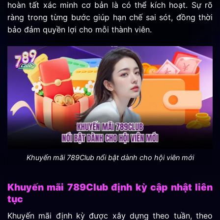
hoàn tất xác minh cơ bản là có thể kích hoạt. Sự rõ
ràng trong từng bước giúp hạn chế sai sót, đồng thời
bảo đảm quyền lợi cho mỗi thành viên.
Khuyến mãi 789Club nổi bật dành cho hội viên mới
Khuyến mãi 789Club định kỳ cập nhật liên
tục
Khuyến mãi định kỳ được xây dựng theo tuần, theo