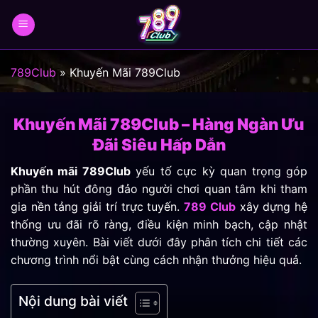
Bỏ
qua
nội
dung
789Club
»
Khuyến Mãi 789Club
Khuyến Mãi 789Club – Hàng Ngàn Ưu
Đãi Siêu Hấp Dẫn
Khuyến mãi 789Club
yếu tố cực kỳ quan trọng góp
phần thu hút đông đảo người chơi quan tâm khi tham
gia nền tảng giải trí trực tuyến.
789 Club
xây dựng hệ
thống ưu đãi rõ ràng, điều kiện minh bạch, cập nhật
thường xuyên. Bài viết dưới đây phân tích chi tiết các
chương trình nổi bật cùng cách nhận thưởng hiệu quả.
Nội dung bài viết