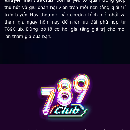
thu hút và giữ chân hội viên trên mỗi nền tảng giải trí
trực tuyến. Hãy theo dõi các chương trình mới nhất và
tham gia ngay hôm nay để nhận ưu đãi phù hợp từ
789Club. Đừng bỏ lỡ cơ hội gia tăng giá trị cho mỗi
lần tham gia của bạn.