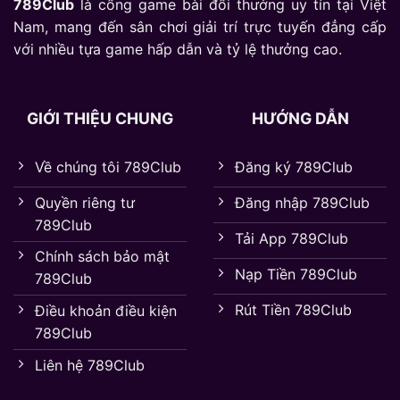
789Club
là cổng game bài đổi thưởng uy tín tại Việt
Nam, mang đến sân chơi giải trí trực tuyến đẳng cấp
với nhiều tựa game hấp dẫn và tỷ lệ thưởng cao.
GIỚI THIỆU CHUNG
HƯỚNG DẪN
Về chúng tôi 789Club
Đăng ký 789Club
Quyền riêng tư
Đăng nhập 789Club
789Club
Tải App 789Club
Chính sách bảo mật
Nạp Tiền 789Club
789Club
Rút Tiền 789Club
Điều khoản điều kiện
789Club
Liên hệ 789Club