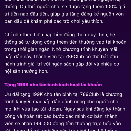
thống. Cụ thể, người chơi sẽ được tặng thêm 100% giá
trị tiền nạp đầu tiên, giúp gia tăng đáng kể nguồn vốn
ban đầu để khám phá các trò chơi yêu thích.
Chỉ cần thực hiện nạp tiền đúng theo quy định, hệ
thống sẽ tự động cộng thêm tiền thưởng vào tài khoản
trong thời gian ngắn. Nhờ chương trình khuyến mãi
hấp dẫn này, thành viên tại 789Club có thể bắt đầu
hành trình giải trí với ngân sách gấp đôi và nhiều cơ
hội săn thưởng hơn.
Tặng 199K cho tân binh kích hoạt tài khoản
Ưu đãi tặng 199K cho tân binh tại 789Club là chương
trình khuyến mãi hấp dẫn dành riêng cho người chơi
mới khi vừa tạo tài khoản. Ngay sau khi đăng ký thành
công và hoàn tất các bước xác minh cơ bản, thành
viên sẽ nhận 199.000 đồng tiền thưởng trực tiếp vào
tài khoản để trải nghiệm các trò chơi trên hệ thống.