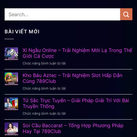
BÀI VIẾT MỚI
Xí Ngầu Online – Trải Nghiệm Mới Lạ Trong Thế
Giới Cá Cược
Chức năng bình luận bị tắt
ở
Xí
Ngầu
Kho Báu Aztec – Trải Nghiệm Slot Hấp Dẫn
Online
Cùng 789Club
–
Chức năng bình luận bị tắt
ở
Trải
Kho
Nghiệm
Báu
Tứ Sắc Trực Tuyến – Giải Pháp Giải Trí Với Bài
Mới
Aztec
Lạ
Truyền Thống
–
Trong
Chức năng bình luận bị tắt
ở
Trải
Thế
Tứ
Nghiệm
Giới
Sắc
Soi Cầu Baccarat – Tổng Hợp Phương Pháp
Slot
Cá
Trực
Hấp
Hay Tại 789Club
Cược
Tuyến
Dẫn