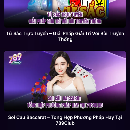
Tứ Sắc Trực Tuyến – Giải Pháp Giải Trí Với Bài Truyền
Thống
Soi Cầu Baccarat – Tổng Hợp Phương Pháp Hay Tại
789Club