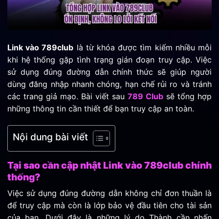
Link vào 789club
là từ khóa được tìm kiếm nhiều mỗi
khi hệ thống gặp tình trạng gián đoạn truy cập. Việc
sử dụng đúng đường dẫn chính thức sẽ giúp người
dùng đăng nhập nhanh chóng, hạn chế rủi ro và tránh
các trang giả mạo. Bài viết sau
789 Club
sẽ tổng hợp
những thông tin cần thiết để bạn truy cập an toàn.
Nội dung bài viết
Tại sao cần cập nhật Link vào 789club chính
thống?
Việc sử dụng đúng đường dẫn không chỉ đơn thuần là
để truy cập mà còn là lớp bảo vệ đầu tiên cho tài sản
của bạn. Dưới đây là những lý do Thành cần nhấn