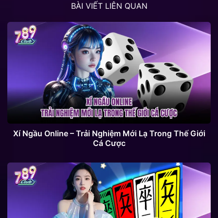
BÀI VIẾT LIÊN QUAN
Xí Ngầu Online – Trải Nghiệm Mới Lạ Trong Thế Giới
Cá Cược