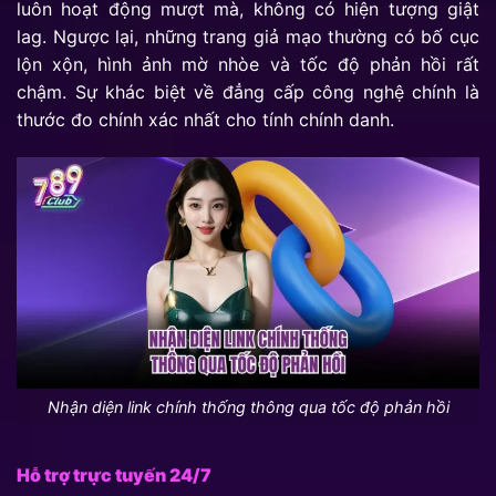
luôn hoạt động mượt mà, không có hiện tượng giật
lag. Ngược lại, những trang giả mạo thường có bố cục
lộn xộn, hình ảnh mờ nhòe và tốc độ phản hồi rất
chậm. Sự khác biệt về đẳng cấp công nghệ chính là
thước đo chính xác nhất cho tính chính danh.
Nhận diện link chính thống thông qua tốc độ phản hồi
Hỗ trợ trực tuyến 24/7