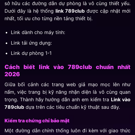
sở hữu các đường dẫn dự phòng là vô cùng thiết yếu.
Dưới đây là hệ thống
link 789club
được cập nhật mới
nhất, tối ưu cho từng nền tảng thiết bị.
Link dành cho máy tính:
Link tải ứng dụng:
Link dự phòng 1-1
Cách biết link vào 789club chuẩn nhất
2026
Giữa bối cảnh các trang web giả mạo mọc lên như
nấm, việc trang bị kỹ năng nhận diện là vô cùng quan
trọng. Thành hãy hướng dẫn anh em kiểm tra
Link vào
789club
dựa trên các tiêu chuẩn kỹ thuật sau đây.
Kiểm tra chứng chỉ bảo mật
Một đường dẫn chính thống luôn đi kèm với giao thức