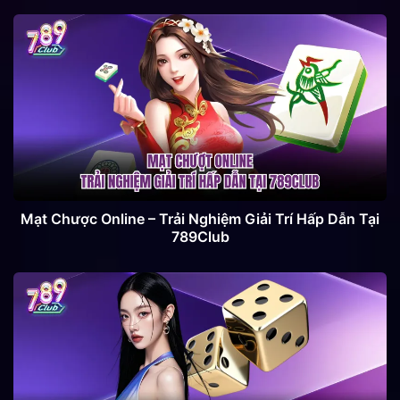
Mạt Chược Online – Trải Nghiệm Giải Trí Hấp Dẫn Tại
789Club