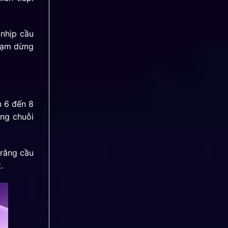
 nhịp cầu
 tạm dừng
n 6 đến 8
ọng chuỗi
 rằng cầu
.