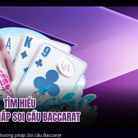
phương pháp Soi cầu Baccarat