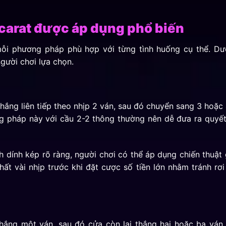
carat được áp dụng phổ biến
mỗi phương pháp phù hợp với từng tình huống cụ thể. Dướ
ười chơi lựa chọn.
hắng liên tiếp theo nhịp 2 ván, sau đó chuyển sang 3 hoặc 
g pháp này với cầu 2-2 thông thường nên dễ đưa ra quyết
nh dính kép rõ ràng, người chơi có thể áp dụng chiến thuật
nhất vài nhịp trước khi đặt cược số tiền lớn nhằm tránh rơi
ắng một ván, sau đó cửa còn lại thắng hai hoặc ba ván l