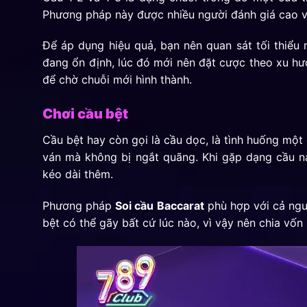
Phương pháp này được nhiều người đánh giá cao vì
Để áp dụng hiệu quả, bạn nên quan sát tối thiểu 
đang ổn định, lúc đó mới nên đặt cược theo xu hư
để chờ chuỗi mới hình thành.
Chơi cầu bệt
Cầu bệt hay còn gọi là cầu dọc, là tình huống một c
ván mà không bị ngắt quãng. Khi gặp dạng cầu nà
kéo dài thêm.
Phương pháp
Soi cầu Baccarat
phù hợp với cả ngườ
bệt có thể gãy bất cứ lúc nào, vì vậy nên chia vốn