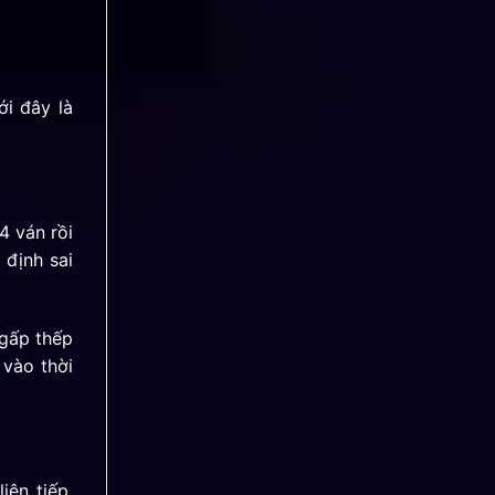
i đây là
4 ván rồi
 định sai
 gấp thếp
 vào thời
iên tiếp.