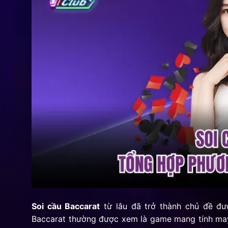
Soi cầu Baccarat
từ lâu đã trở thành chủ đề đư
Baccarat thường được xem là game mang tính may 