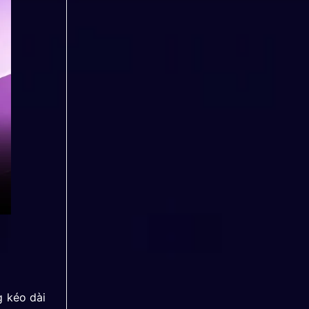
g kéo dài