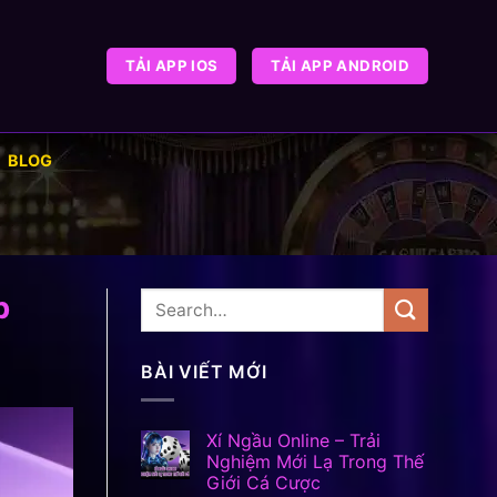
TẢI APP IOS
TẢI APP ANDROID
BLOG
b
BÀI VIẾT MỚI
Xí Ngầu Online – Trải
Nghiệm Mới Lạ Trong Thế
Giới Cá Cược