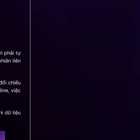
Chược
Pháp
Online
Hay
–
Tại
Trải
789Club
Nghiệm
Giải
Trí
Hấp
Dẫn
Tại
ì phải tự
789Club
hiên liên
đối chiếu
ine, việc
i dữ liệu