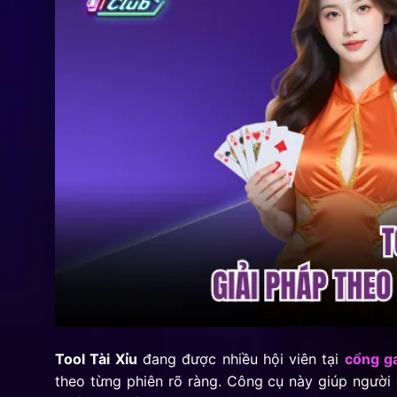
Tool Tài Xỉu
đang được nhiều hội viên tại
cổng g
theo từng phiên rõ ràng. Công cụ này giúp người