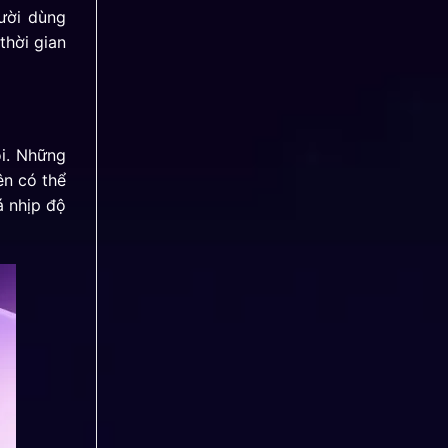
gười dùng
thời gian
õi. Những
ên có thể
á nhịp độ