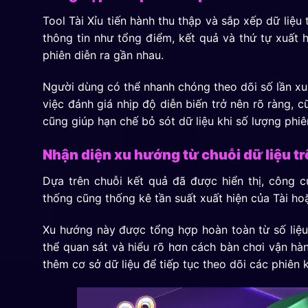
Tool Tài Xỉu tiến hành thu thập và sắp xếp dữ liệu
thông tin như tổng điểm, kết quả và thứ tự xuất 
phiên diễn ra gần nhau.
Người dùng có thể nhanh chóng theo dõi số lần xuấ
việc đánh giá nhịp độ diễn biến trở nên rõ ràng,
cũng giúp hạn chế bỏ sót dữ liệu khi số lượng phi
Nhận diện xu hướng từ chuỗi dữ liệu trê
Dựa trên chuỗi kết quả đã được hiển thị, công cụ
thống cũng thống kê tần suất xuất hiện của Tài ho
Xu hướng này được tổng hợp hoàn toàn từ số liệu
thể quan sát và hiểu rõ hơn cách bàn chơi vận hà
thêm cơ sở dữ liệu để tiếp tục theo dõi các phiên