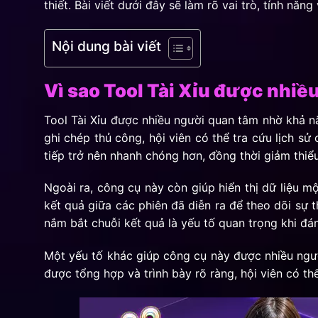
thiết. Bài viết dưới đây sẽ làm rõ vai trò, tính năn
Nội dung bài viết
Vì sao Tool Tài Xỉu được nhi
Tool Tài Xỉu được nhiều người quan tâm nhờ khả n
ghi chép thủ công, hội viên có thể tra cứu lịch sử 
tiếp trở nên nhanh chóng hơn, đồng thời giảm thiể
Ngoài ra, công cụ này còn giúp hiển thị dữ liệu 
kết quả giữa các phiên đã diễn ra để theo dõi sự t
nắm bắt chuỗi kết quả là yếu tố quan trọng khi đá
Một yếu tố khác giúp công cụ này được nhiều người
được tổng hợp và trình bày rõ ràng, hội viên có th