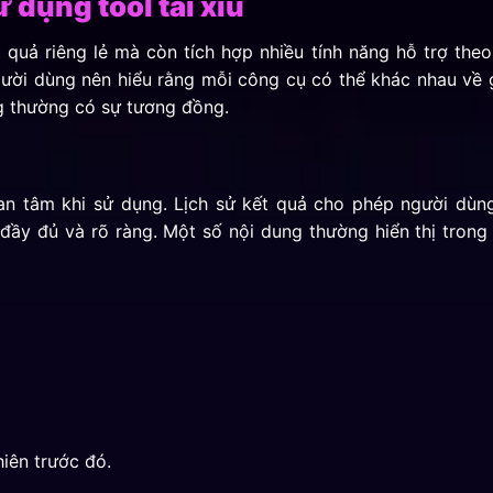
 dụng tool tài xỉu
t quả riêng lẻ mà còn tích hợp nhiều tính năng hỗ trợ theo
người dùng nên hiểu rằng mỗi công cụ có thể khác nhau về 
ong thường có sự tương đồng.
uan tâm khi sử dụng. Lịch sử kết quả cho phép người dùn
đầy đủ và rõ ràng. Một số nội dung thường hiển thị tron
iên trước đó.