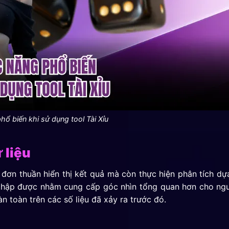
ổ biến khi sử dụng tool Tài Xỉu
 liệu
đơn thuần hiển thị kết quả mà còn thực hiện phân tích dự
u thập được nhằm cung cấp góc nhìn tổng quan hơn cho ng
n toàn trên các số liệu đã xảy ra trước đó.