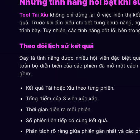
Những tính năng nổi bật khi sử
Tool Tài Xỉu
không chỉ dừng lại ở việc hiển thị kế
quả. Trước khi tìm hiểu chi tiết từng chức năng, 
trình bày. Tuy nhiên, các tính năng cốt lõi bên tr
Theo dõi lịch sử kết quả
Đây là tính năng được nhiều hội viên đặc biệt q
toàn bộ diễn biến của các phiên đã mở một cách 
gồm:
Kết quả Tài hoặc Xỉu theo từng phiên.
Tổng điểm của 3 viên xúc xắc.
Thời gian diễn ra mỗi phiên.
Số phiên liên tiếp có cùng kết quả.
Phân tách rõ ràng giữa phiên gần nhất và các ph