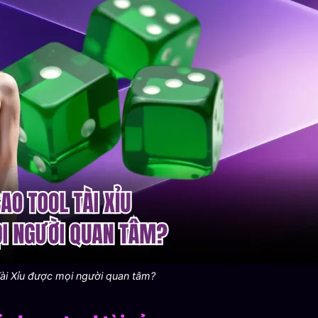
Tài Xỉu được mọi người quan tâm?