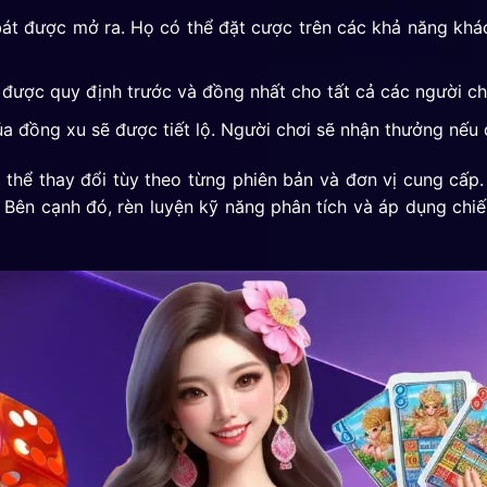
 bát được mở ra. Họ có thể đặt cược trên các khả năng kh
được quy định trước và đồng nhất cho tất cả các người ch
ủa đồng xu sẽ được tiết lộ. Người chơi sẽ nhận thưởng nế
thể thay đổi tùy theo từng phiên bản và đơn vị cung cấp. T
ên cạnh đó, rèn luyện kỹ năng phân tích và áp dụng chiến