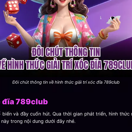
Đôi chút thông tin về hình thức giải trí xóc đĩa 789club
c đĩa 789club
ổ biến và đầy cuốn hút. Qua thời gian phát triển, hình thứ
n này trong nội dung dưới đây nhé.