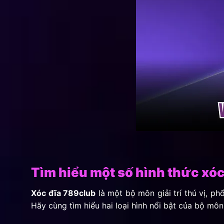
Tìm hiểu một số hình thức xó
Xóc đĩa 789club
là một bộ môn giải trí thú vị, ph
Hãy cùng tìm hiểu hai loại hình nổi bật của bộ mô