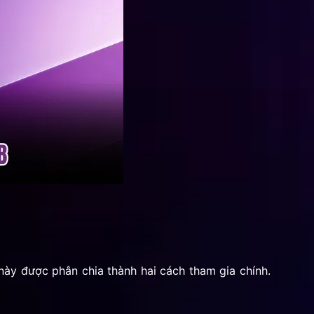
c này được phân chia thành hai cách tham gia chính.