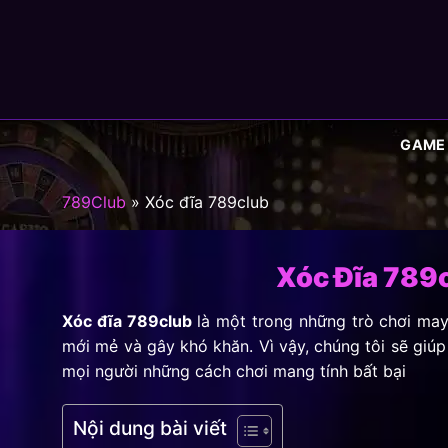
Bỏ
qua
nội
dung
GAME 
789Club
»
Xóc đĩa 789club
Xóc Đĩa 789
Xóc đĩa 789club
là một trong những trò chơi may 
mới mẻ và gây khó khăn. Vì vậy, chúng tôi sẽ gi
mọi người những cách chơi mang tính bất bại
Nội dung bài viết