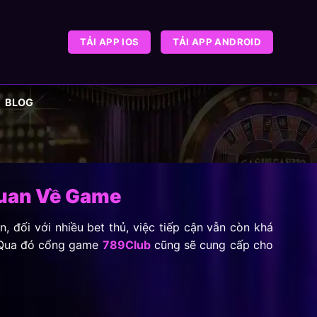
TẢI APP IOS
TẢI APP ANDROID
BLOG
Quan Về Game
, đối với nhiều bet thủ, việc tiếp cận vẫn còn khá
. Qua đó cổng game
789Club
cũng sẽ cung cấp cho