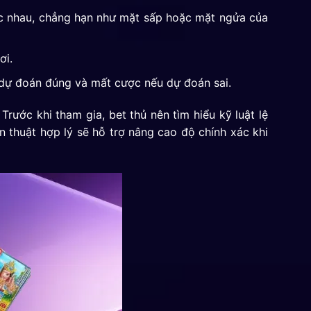
ác nhau, chẳng hạn như mặt sấp hoặc mặt ngửa của
ơi.
u dự đoán đúng và mất cược nếu dự đoán sai.
rước khi tham gia, bet thủ nên tìm hiểu kỹ luật lệ
 thuật hợp lý sẽ hỗ trợ nâng cao độ chính xác khi